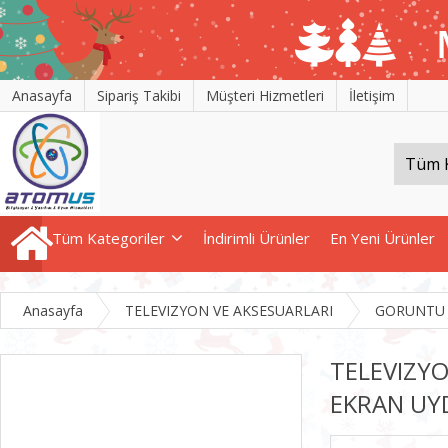
Anasayfa
Sipariş Takibi
Müşteri Hizmetleri
İletişim
Tüm Kategoriler
İndirimli Ürünler
En Yeni Ürünler
Anasayfa
TELEVIZYON VE AKSESUARLARI
GORUNTU V
TELEVIZY
EKRAN UYD