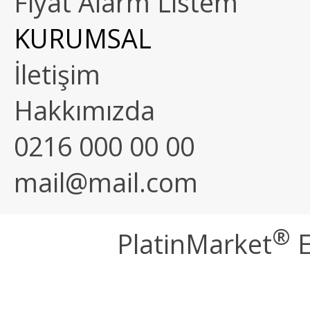
Fiyat Alarm Listem
KURUMSAL
İletişim
Hakkımızda
0216 000 00 00
mail@mail.com
®
PlatinMarket
E