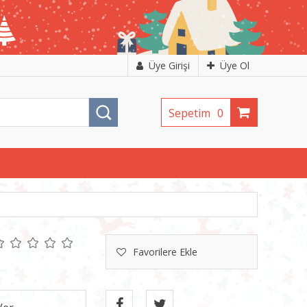
Üye Girişi
Üye Ol
Sepetim
0
Favorilere Ekle