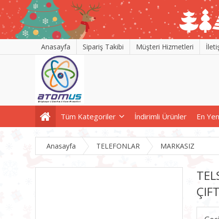
Anasayfa
Sipariş Takibi
Müşteri Hizmetleri
İlet
Tüm Kategoriler
İndirimli Ürünler
En Yen
Anasayfa
TELEFONLAR
MARKASIZ
TEL
ÇIFT