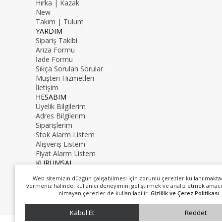
Hırka | Kazak
New
Takım | Tulum
YARDIM
Sipariş Takibi
Arıza Formu
İade Formu
Sıkça Sorulan Sorular
Müşteri Hizmetleri
İletişim
HESABIM
Üyelik Bilgilerim
Adres Bilgilerim
Siparişlerim
Stok Alarm Listem
Alışveriş Listem
Fiyat Alarm Listem
KURUMSAL
İletişim
Web sitemizin düzgün çalışabilmesi için zorunlu çerezler kullanılmakta
Hakkımızda
vermeniz halinde, kullanıcı deneyimini geliştirmek ve analiz etmek amacı
0216 000 00 00
olmayan çerezler de kullanılabilir.
Gizlilik ve Çerez Politikası
mail@mail.com
Kabul Et
Reddet