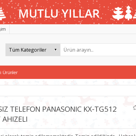
işim
i Ürünler
SIZ TELEFON PANASONIC KX-TG512
 AHIZELI