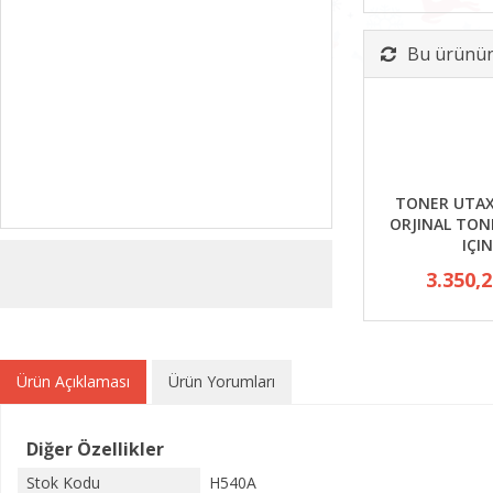
Bu ürünün 
TONER UTAX
ORJINAL TON
IÇIN
3.350,
Ürün Açıklaması
Ürün Yorumları
Diğer Özellikler
Stok Kodu
H540A