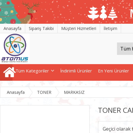
Anasayfa
Sipariş Takibi
Müşteri Hizmetleri
İletişim
Tüm Kategoriler
İndirimli Ürünler
En Yeni Ürünler
Anasayfa
TONER
MARKASIZ
TONER CA
Geçici olarak