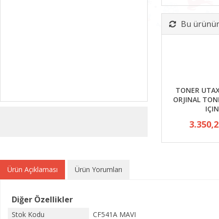
Bu ürünün 
TONER UTAX
ORJINAL TON
IÇIN
3.350,
Ürün Açıklaması
Ürün Yorumları
Diğer Özellikler
Stok Kodu
CF541A MAVI