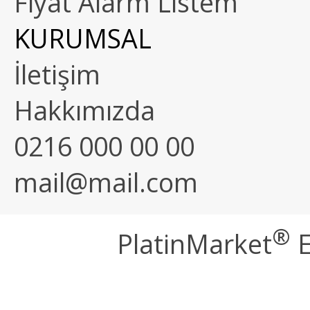
Fiyat Alarm Listem
KURUMSAL
İletişim
Hakkımızda
0216 000 00 00
mail@mail.com
®
PlatinMarket
E