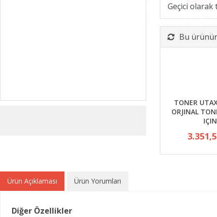
Geçici olarak
Bu ürünün 
TONER UTAX
ORJINAL TON
IÇIN
3.351,
Ürün Açıklaması
Ürün Yorumları
Diğer Özellikler