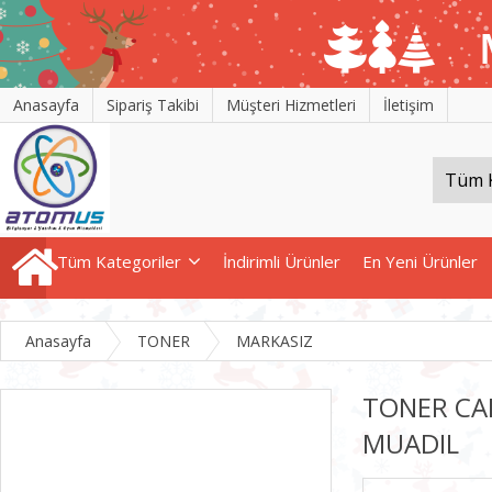
Anasayfa
Sipariş Takibi
Müşteri Hizmetleri
İletişim
Tüm Kategoriler
İndirimli Ürünler
En Yeni Ürünler
Anasayfa
TONER
MARKASIZ
TONER CAL
MUADIL