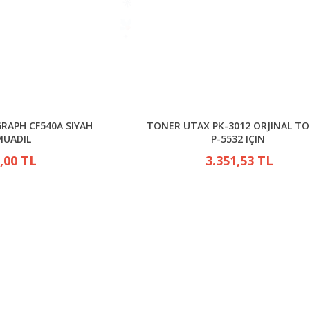
RAPH CF540A SIYAH
TONER UTAX PK-3012 ORJINAL T
MUADIL
P-5532 IÇIN
,00 TL
3.351,53 TL