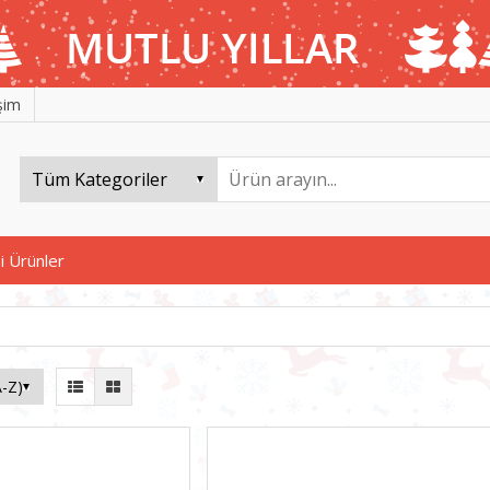
işim
i Ürünler