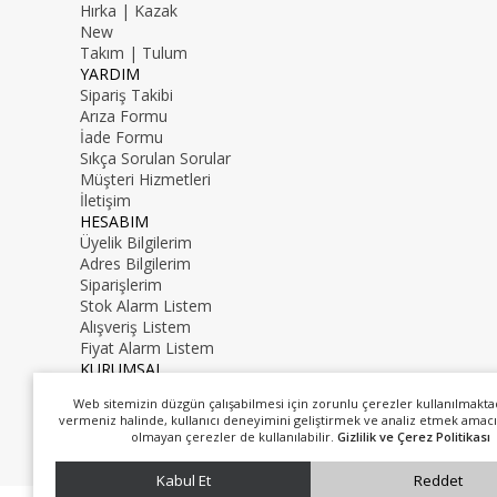
Hırka | Kazak
New
Takım | Tulum
YARDIM
Sipariş Takibi
Arıza Formu
İade Formu
Sıkça Sorulan Sorular
Müşteri Hizmetleri
İletişim
HESABIM
Üyelik Bilgilerim
Adres Bilgilerim
Siparişlerim
Stok Alarm Listem
Alışveriş Listem
Fiyat Alarm Listem
KURUMSAL
İletişim
Web sitemizin düzgün çalışabilmesi için zorunlu çerezler kullanılmakta
Hakkımızda
vermeniz halinde, kullanıcı deneyimini geliştirmek ve analiz etmek amacı
0216 000 00 00
olmayan çerezler de kullanılabilir.
Gizlilik ve Çerez Politikası
mail@mail.com
Kabul Et
Reddet