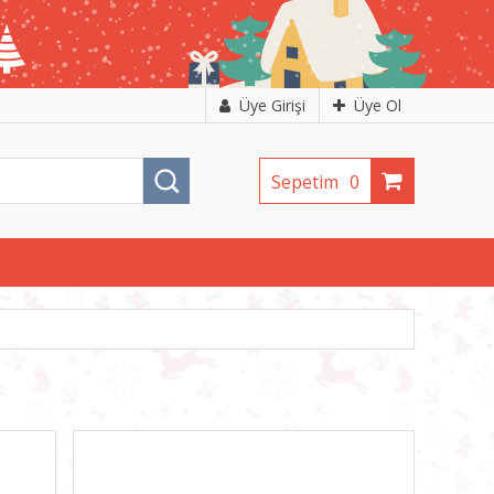
Üye Girişi
Üye Ol
Sepetim
0