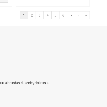
1
2
3
4
5
6
7
›
»
ırı alanından düzenleyebilirsiniz.