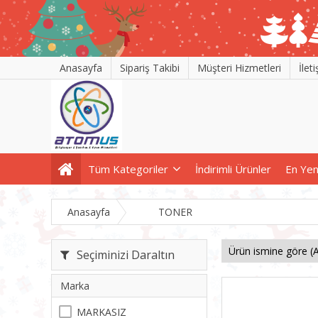
Anasayfa
Sipariş Takibi
Müşteri Hizmetleri
İlet
Tüm Kategoriler
İndirimli Ürünler
En Yen
Anasayfa
TONER
Seçiminizi Daraltın
Marka
MARKASIZ