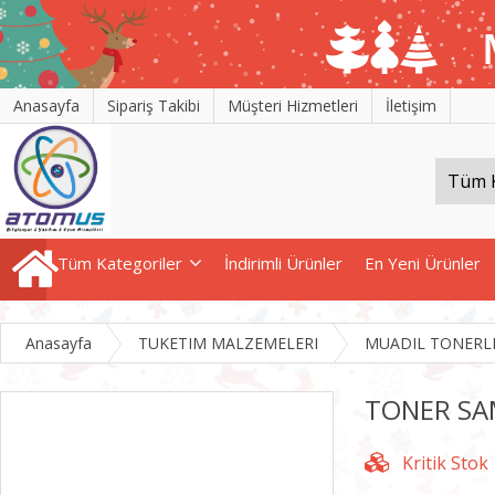
Anasayfa
Sipariş Takibi
Müşteri Hizmetleri
İletişim
Tüm Kategoriler
İndirimli Ürünler
En Yeni Ürünler
Anasayfa
TUKETIM MALZEMELERI
MUADIL TONERL
TONER SA