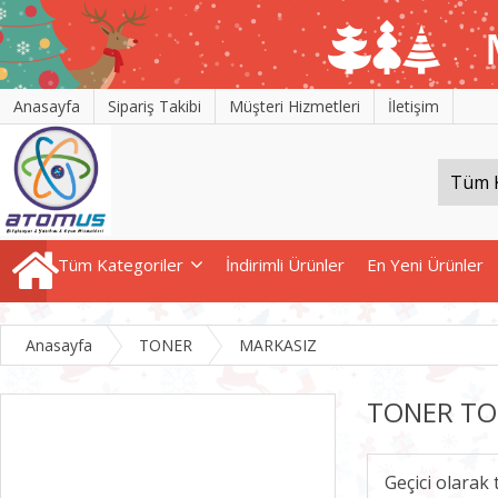
Anasayfa
Sipariş Takibi
Müşteri Hizmetleri
İletişim
Tüm Kategoriler
İndirimli Ürünler
En Yeni Ürünler
Anasayfa
TONER
MARKASIZ
TONER TO
Geçici olarak