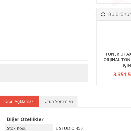
Bu ürünün 
TONER UTAX
ORJINAL TON
IÇIN
3.351,
Ürün Açıklaması
Ürün Yorumları
Diğer Özellikler
Stok Kodu
E STUDIO 450