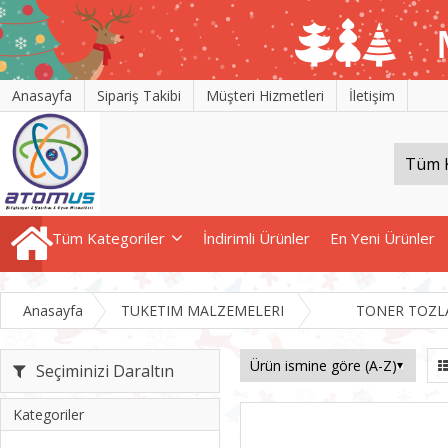
Anasayfa
Sipariş Takibi
Müşteri Hizmetleri
İletişim
Tüm Kategoriler
İndirimli Ürünler
En Yeni Ürünler
Anasayfa
TUKETIM MALZEMELERI
TONER TOZL
Seçiminizi Daraltın
Kategoriler