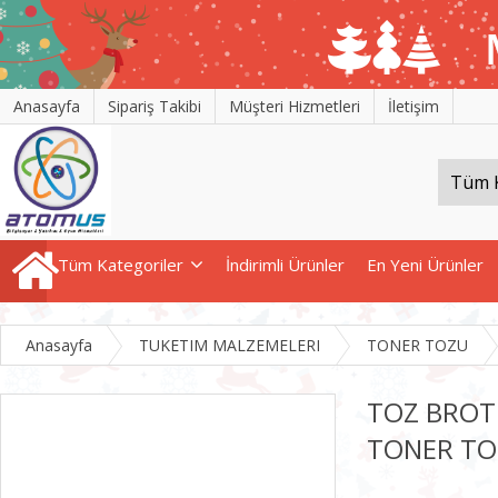
Anasayfa
Sipariş Takibi
Müşteri Hizmetleri
İletişim
Tüm Kategoriler
İndirimli Ürünler
En Yeni Ürünler
Anasayfa
TUKETIM MALZEMELERI
TONER TOZU
TOZ BROT
TONER TO