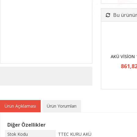
Bu ürünün 
AKÜ VİSİON 
861,8
Ürün Açıklaması
Ürün Yorumları
Diğer Özellikler
Stok Kodu
TTEC KURU AKÜ