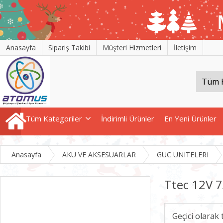
Anasayfa
Sipariş Takibi
Müşteri Hizmetleri
İletişim
Tüm Kategoriler
İndirimli Ürünler
En Yeni Ürünler
Anasayfa
AKU VE AKSESUARLAR
GUC UNITELERI
Ttec 12V 
Geçici olarak