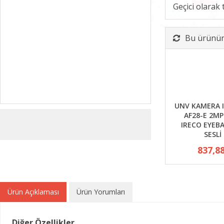
Geçici olarak
Bu ürünün 
UNV KAMERA I
AF28-E 2M
IRECO EYEB
SESLİ 
837,8
Ürün Açıklaması
Ürün Yorumları
Diğer Özellikler