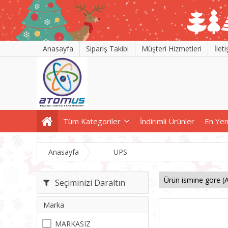
Anasayfa
Sipariş Takibi
Müşteri Hizmetleri
İlet
Tüm Kategoriler
İndirimli Ürünler
En Yen
Anasayfa
UPS
Seçiminizi Daraltın
Marka
MARKASIZ