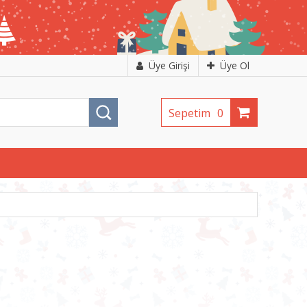
Üye Girişi
Üye Ol
Sepetim
0