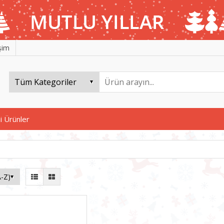
işim
i Ürünler