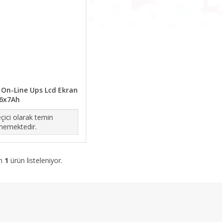
 On-Line Ups Lcd Ekran
6x7Ah
çici olarak temin
memektedir.
am
1
ürün listeleniyor.