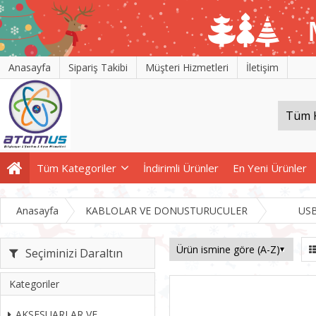
Anasayfa
Sipariş Takibi
Müşteri Hizmetleri
İletişim
Tüm Kategoriler
İndirimli Ürünler
En Yeni Ürünler
Anasayfa
KABLOLAR VE DONUSTURUCULER
US
Seçiminizi Daraltın
Kategoriler
AKSESUARLAR VE