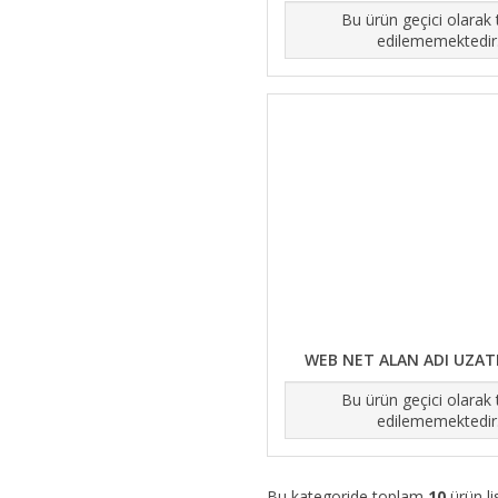
Bu ürün geçici olarak
edilememektedir
WEB NET ALAN ADI UZATM
Bu ürün geçici olarak
edilememektedir
Bu kategoride toplam
10
ürün li