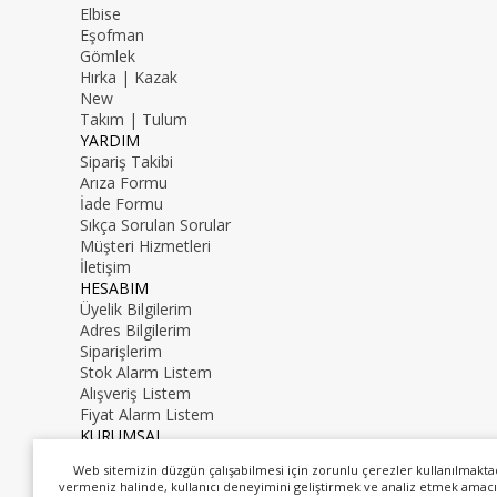
Elbise
Eşofman
Gömlek
Hırka | Kazak
New
Takım | Tulum
YARDIM
Sipariş Takibi
Arıza Formu
İade Formu
Sıkça Sorulan Sorular
Müşteri Hizmetleri
İletişim
HESABIM
Üyelik Bilgilerim
Adres Bilgilerim
Siparişlerim
Stok Alarm Listem
Alışveriş Listem
Fiyat Alarm Listem
KURUMSAL
İletişim
Web sitemizin düzgün çalışabilmesi için zorunlu çerezler kullanılmakta
Hakkımızda
vermeniz halinde, kullanıcı deneyimini geliştirmek ve analiz etmek amacı