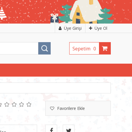
Üye Girişi
Üye Ol
Sepetim
0
Favorilere Ekle