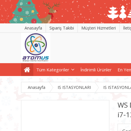
Anasayfa
Sipariş Takibi
Müşteri Hizmetleri
İlet
Tüm Kategoriler
İndirimli Ürünler
En Yen
Anasayfa
IS ISTASYONLARI
IS ISTASYONL
WS 
i7-