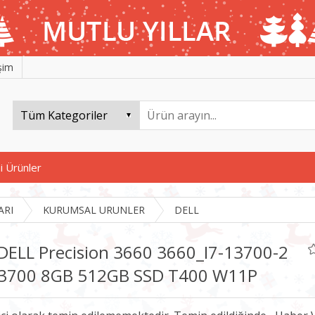
işim
i Ürünler
ARI
KURUMSAL URUNLER
DELL
DELL Precision 3660 3660_I7-13700-2
13700 8GB 512GB SSD T400 W11P