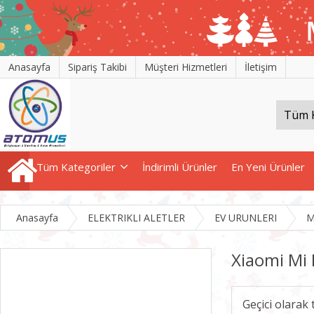
Anasayfa
Sipariş Takibi
Müşteri Hizmetleri
İletişim
Tüm Kategoriler
İndirimli Ürünler
En Yeni Ürünler
Anasayfa
ELEKTRIKLI ALETLER
EV URUNLERI
M
Xiaomi Mi
Geçici olarak