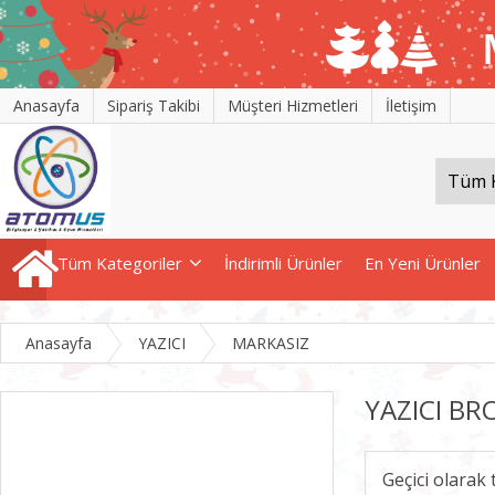
Anasayfa
Sipariş Takibi
Müşteri Hizmetleri
İletişim
Tüm Kategoriler
İndirimli Ürünler
En Yeni Ürünler
Anasayfa
YAZICI
MARKASIZ
YAZICI B
Geçici olarak