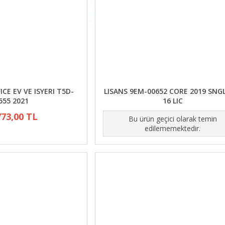
CE EV VE ISYERI T5D-
LISANS 9EM-00652 CORE 2019 SNG
555 2021
16 LIC
773,00 TL
Bu ürün geçici olarak temin
edilememektedir.