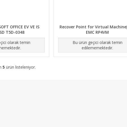
OFT OFFICE EV VE IS
Recover Point for Virtual Machine
SD T5D-0348
EMC RP4VM
çici olarak temin
Bu ürün geçici olarak temin
memektedir.
edilememektedir.
am
5
ürün listeleniyor.