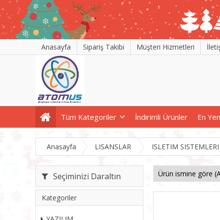
Anasayfa
Sipariş Takibi
Müşteri Hizmetleri
İlet
Tüm Kategoriler
İndirimli Ürünler
En Yen
Anasayfa
LISANSLAR
ISLETIM SISTEMLERI
Seçiminizi Daraltın
Kategoriler
YAZILIM