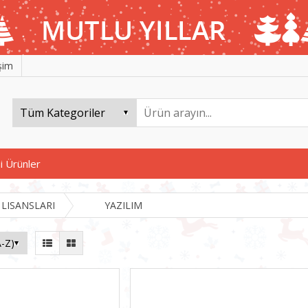
işim
i Ürünler
 LISANSLARI
YAZILIM