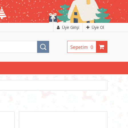
Üye Girişi
Üye Ol
Sepetim
0